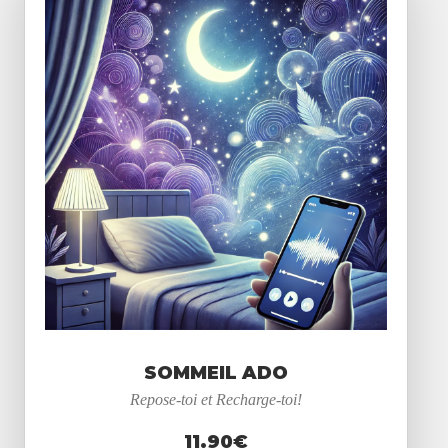
SOMMEIL ADO
Repose-toi et Recharge-toi!
B
O
U
T
I
Q
U
E
11.90€